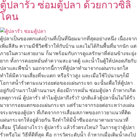
ตู้ปลารั่ว ซ่อมตู้ปลา ด้วยกาวซิลิ
โคน
ตู้ปลาเป็นของตกแต่งบ้านที่เป็นที่นิยมมากที่สุดอย่างหนึ่ง เนื่องจาก
เพิ่มสีสัน ความมีชีวิตชีวาให้กับบ้าน และไม่ได้กินพื้นที่มากนัก แต่
ภายในความสวยงาม ก็มาพร้อมกับการดูแลรักษาที่ค่อนข้างจะยุ่ง
ยาก ทั้งการคอยหมั่นทำความสะอาดตู้ และน้ำในตู้ให้ปลอดภัยกับ
ปลาและพืชน้ำ นอกจากนี้การที่ตู้ปลาทำมาจากแผ่นกระจกใส
ทำให้มีความเสี่ยงที่จะแตก หรือร้าวสูง และเมื่อใช้ไปนานๆก็มี
โอกาสน้ำรั่วตามแนวรอยต่อของแผ่นกระจก ฉะนั้นเพื่อให้ตู้ปลา
อยู่กับบ้านเราไปด้านนานๆ ต้องมีการหมั่น ซ่อมตู้ปลา ถ้าหากเกิด
เหตุการณ์ ตู้ปลารั่ว ทำไมตู้ปลาถึงรั่ว? ปกติแล้วตู้ปลานั้นไม่ได้รั่ว
มาจากรอยแตกของแผ่นกระจก แต่รั่วมาจากรอยต่อระหว่างแผ่น
จระจกของตู้ปลา ที่เกิดจากการเสื่อมสภาพของกาวยาแนวที่ติด
แผ่นกระจกให้อยู่ด้วยกัน จึงทำให้มีน้ำซึมออกมาตามยาแนวที่
เสื่อม รู้ได้อย่างไรว่า ตู้ปลารั่ว แล้วรั่วตรงไหน? ในการดูว่าตู้ปลา
รั่วหรือไม่ วิธีที่ดีที่สุด คือ การวัดระดับน้ำ ถ้าหากเมื่อเติมน้ำลงไป