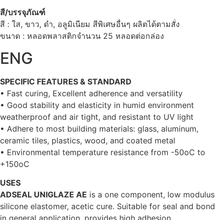
สี/บรรจุภัณฑ์
สี : ใส, ขาว, ดำ, อลูมิเนียม สีพิเศษอื่นๆ ผลิตได้ตามสั่ง
ขนาด : หลอดพลาสติกจำนวน 25 หลอดต่อกล่อง
ENG
SPECIFIC FEATURES & STANDARD
• Fast curing, Excellent adherence and versatility
• Good stability and elasticity in humid environment
weatherproof and air tight, and resistant to UV light
• Adhere to most building materials: glass, aluminum,
ceramic tiles, plastics, wood, and coated metal
• Environmental temperature resistance from -50oC to
+150oC
USES
ADSEAL UNIGLAZE AE
is a one component, low modulus
silicone elastomer, acetic cure. Suitable for seal and bond
in general application, provides high adhesion