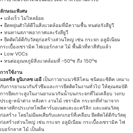
ลักษณะพิเศษ
• แห้งเร็ว ไม่ไหลย้อย
• ยืดหยุ่นตัวได้ดีในสิ่งแวดล้อมที่มีความชื้น ทนต่อรังสียูวี
• ทนทานสภาพอากาศและรังสียูวี
• ยึดติดได้ดีกับวัสดุก่อสร้างส่วนใหญ่ เช่น กระจก อลูมิเนียม
กระเบื้องเซรามิค ไฟเบอร์กลาส ไม้ พื้นผิวที่ทาสีทับแล้ว
• Low VOCs
o
o
• ทนต่ออุณหภูมิสิ่งแวดล้อมที่ –50
ซ ถึง 150
ซ
การใช้งาน
แอดซีล ยูนิเกลซ เออี
เป็นกาวยาแนวซิลิโคน ชนิดอะซิติค เหมาะ
กับการยาแนวกันรั่วซึมและการยึดติดในงานทั่วไป ให้คุณสมบัติ
การยึดเกาะสูงในงานยาแนวกันน้ำบนกระจกที่ไม่เคลือบ วงกบ
ประตู-หน้าต่าง หลังคา งานไม้ เซรามิค กระจกที่ทำมาจาก
พลาสติกประเภทโพลีคาร์บอเนตและอะคริลิก และแผ่นวัสดุ
ก่อสร้าง โดยไม่มีผลเสียกับแลกเกอร์ที่เคลือบ ยึดติดได้ดีกับวัสดุ
ก่อสร้างส่วนใหญ่ เช่น กระจก อลูมิเนียม กระเบื้องเซรามิค ไฟ
เบอร์กลาส ไม้ เป็นต้น