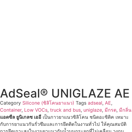
กลับหน้าแรก
สินค้าทั้งหมด
กลับหน้าซิลิโคนยาแนว
AdSeal® UNIGLAZE AE
Category
Silicone (ซิลิโคนยาแนว)
Tags
adseal
,
AE
,
Container
,
Low VOCs
,
truck and bus
,
uniglaze
,
มีกรด
,
มีกลิ่น
แอดซีล ยูนิเกลซ เออี
เป็นกาวยาแนวซิลิโคน ชนิดอะซิติค เหมาะ
กับการยาแนวกันรั่วซึมและการยึดติดในงานทั่วไป ให้คุณสมบัติ
การยึดเกาะสูงในงานยาแนวกันน้ำบนกระจกที่ไม่เคลือบ วงกบ