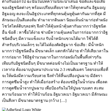
ต่างกันออกไป ฉะนั้นในบทความนี้จะนำเสนอ ข้อดีและข้อเสีย
ของอิฐชนิดต่างๆ พร้อมเปรียบเทียบราคาให้ทุกคนกัน อิฐมอญ
อิฐมอญ คงจะเป็นอิฐประเภทที่ทุกคนคุ้นหูตุ้นตากันมากที่สุด มี
ลักษณะเป็นสีแดงส้ม ทำมาจากดินเผา นิยมเห็นนำมาก่อทำผนัง
โชว์สไตล์ดิบๆลอฟๆ จึงทำให้คุ้นหน้าคุ้นตากันมากกว่าอิฐชนิด
อื่น ข้อดี : หาซื้อได้ง่าย ช่างมีความคุ้นเคยในการก่อมากกว่าอิฐ
ชนิดอื่นๆ มีความแข็งแรง รับน้ำหนักแขวนได้มาก ใช้ได้ดี
สำหรับบริเวณเล็กๆ จะได้ไม่ต้องตัดอิฐมาก ข้อเสีย : มีน้ำหนัก
มากกว่าอิฐชนิดอื่น มีขนาดเล็ก แตกหักได้ง่าย ทำให้เสียเวลาใน
การก่อมาก ใช้อิฐจำนวนมากในการก่อผนังในพื้นที่เท่าๆกัน
เทียบกับอิฐชนิดอื่นๆ มีขนาดค่อนข้างไม่เป็นมาตรฐาน ทำให้
เวลาก่อ ต้องฉาบปูนหนาประมาณ 2-3 เซนติเมตร โดยรอบเพื่อที่
จะให้ผนังมีความเรียบสวย จึงทำให้สิ้นเปลืองปูนฉาบ มีอัตรา
การดูดซึมน้ำสูง ทำให้เมื่อก่อสร้าง ต้องแช่อิฐในน้ำก่อน เพื่อลด
การดูดซึมน้ำจากปูนฉาบ เพื่อป้องกันไม่ให้ปูนฉาบแตก สะสม
ความร้อนมาก ทำให้บ้านร้อน อิฐมวลเบา อิฐมวลเบา มีลักษณะ
เป็นสีเทา มีขนาดมาตรฐาน (กว้าง […]