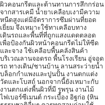
ผิวคอนกรีตและต้านทานการสึกกร่อน
จากสารเคมี น้ำยาเคลือบเงามีความ
หนืดสูงแต่มีอัตราการซึมผ่านที่ยอด
เยี่ยม จึงเหมาะใช้ทาเคลือบทาง
เดินรถและพื้นที่ที่ถูกแสงแดดตลอด
เพื่อป้องกันผิวหน้าคอนกรีตไม่ให้ซีด
และจาง ใช้เคลือบพื้นคลังสินค้า
บริเวณลานจอดรถ พื้นโรงเรียน อู่จอด
รถ ทางเดิน/ชานบ้าน ลานสระว่ายน้ำ
บล็อกกำแพงและปูนปั้น งานตกแต่ง
วัดและโบสถ์ นอกจากนี้ยังเหมาะกับ
งานตกแต่งพื้นผิวที่มี รูพรุน งานไม้
ไฟเบอร์ซีเมนต์ กระเบี้อง อิฐก่อ (หิน
ธรรมชาติอื่นๆ ควรทดสอบก่อนใช้