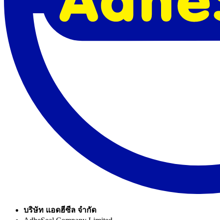
บริษัท แอดฮีซีล จำกัด