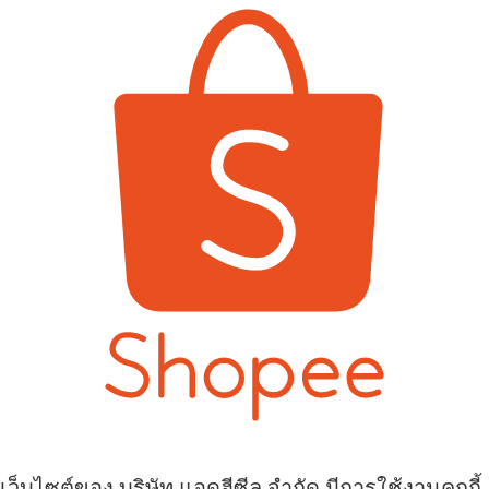
เว็บไซต์ของ บริษัท แอดฮีซีล จำกัด มีการใช้งานคุกกี้