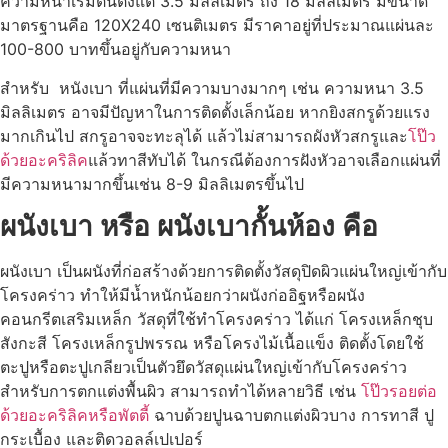
ความหนาเริ่มต้นตั้งแต่ 3.5 มิลลิเมตร ถึง 18 มิลลิเมตร มีขนาด
มาตรฐานคือ 120X240 เซนติเมตร มีราคาอยู่ที่ประมาณแผ่นละ
100-800 บาทขึ้นอยู่กับความหนา
สำหรับ หนังเบา ที่แผ่นที่มีความบางมากๆ เช่น ความหนา 3.5
มิลลิเมตร อาจมีปัญหาในการติดตั้งเล็กน้อย หากยิงสกรูด้วยแรง
มากเกินไป สกรูอาจจะทะลุได้ แล้วไม่สามารถผังหัวสกรูและ
โป๊ว
ด้วยอะคริลิค
แล้วทาสีทับได้ ในกรณีต้องการฝังหัวอาจเลือกแผ่นที่
มีความหนามากขึ้นเช่น 8-9 มิลลิเมตรขึ้นไป
ผนังเบา หรือ ผนังเบากั้นห้อง คือ
ผนังเบา เป็นผนังที่ก่อสร้างด้วยการติดตั้งวัสดุปิดผิวแผ่นใหญ่เข้ากับ
โครงคร่าว ทำให้มีน้ำหนักน้อยกว่าผนังก่ออิฐหรือผนัง
คอนกรีตเสริมเหล็ก วัสดุที่ใช้ทำโครงคร่าว ได้แก่ โครงเหล็กชุบ
สังกะสี โครงเหล็กรูปพรรณ หรือโครงไม้เนื้อแข็ง ติดตั้งโดยใช้
ตะปูหรือตะปูเกลียวเป็นตัวยึดวัสดุแผ่นใหญ่เข้ากับโครงคร่าว
สำหรับการตกแต่งพื้นผิว สามารถทำได้หลายวิธี เช่น
โป๊วรอยต่อ
ด้วยอะคริลิคหรือพัตตี้
ฉาบด้วยปูนฉาบตกแต่งผิวบาง การทาสี ปู
กระเบื้อง และติดวอลล์เปเปอร์