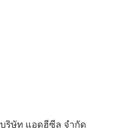
บริษัท แอดฮีซีล จำกัด