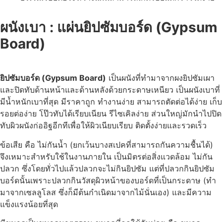
ผนังเบา : แผ่นยิปซัมบอร์ด (Gypsum
Board)
ยิปซัมบอร์ด (Gypsum Board)
เป็นผนังที่ทำมาจากผงยิปซัมเผา
และปิดทับด้านหน้าและด้านหลังด้วยกระดาษเหนียว เป็นผนังเบาที่
มีน้ำหนักเบาที่สุด มีราคาถูก ทำงานง่าย สามารถตัดต่อได้ง่าย เก็บ
รอยต่อง่าย โป๊วทับได้เรียบเนียน รีไซเคิลง่าย ส่วนใหญ่มักนำไปปิด
ทับผิวผนังก่ออิฐอีกทีเพื่อให้ผิวเนียบเรียบ ติดตั้งง่ายและรวดเร็ว
ข้อเสีย คือ ไม่กันน้ำ (ยกเว้นบางสเปคที่สามารถกันความชื้นได้)
จึงเหมาะสำหรับใช้ในงานภายใน เป็นมิตรต่อสิ่งแวดล้อม ไม่กัน
ปลวก ซึ่งโดยทั่วไปแล้วปลวกจะไม่กินยิปซัม แต่ที่ปลวกกินยิปซัม
บอร์ดนั้นเพราะปลวกกินวัสดุผิวหน้าของบอร์ดที่เป็นกระดาษ (ทำ
มาจากเซลลูโลส ซึ่งก็มีต้นกำเนิดมาจากไม้นั่นเอง) และมีความ
แข็งแรงน้อยที่สุด